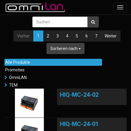
Navig
ein-/
Vorher
1
2
3
4
5
6
7
Weiter
Sortieren nach
Alle Produkte
Promoties
OmniLAN
TEM
HIQ-MC-24-02
HIQ-MC-24-01