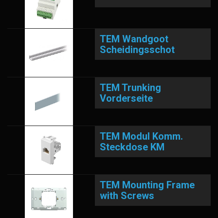
TEM Wandgoot
Scheidingsschot
TEM Trunking
Vorderseite
TEM Modul Komm.
Steckdose KM
TEM Mounting Frame
with Screws