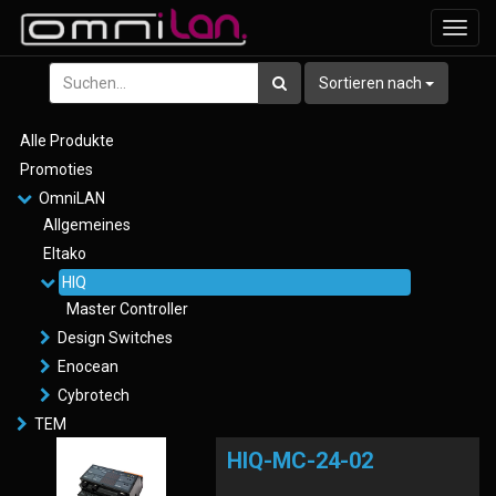
Navig
ein-/
Sortieren nach
Alle Produkte
Promoties
OmniLAN
Allgemeines
Eltako
HIQ
Master Controller
Design Switches
Enocean
Cybrotech
TEM
HIQ-MC-24-02