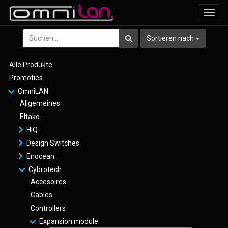
Navig
ein-/
Sortieren nach
Alle Produkte
Promoties
OmniLAN
Allgemeines
Eltako
HIQ
Design Switches
Enocean
Cybrotech
Accesoires
Cables
Controllers
Expansion module