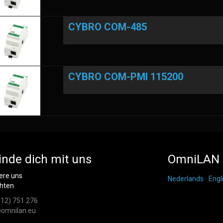
CYBRO COM-485
CYBRO COM-PMI 115200
inde dich mit uns
OmniLAN 
ere uns
Nederlands
Engl
chten
412) 751 276
omnilan.eu