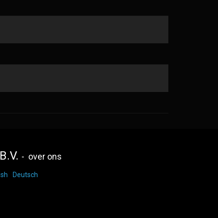
B.V.
-
over ons
ish
Deutsch