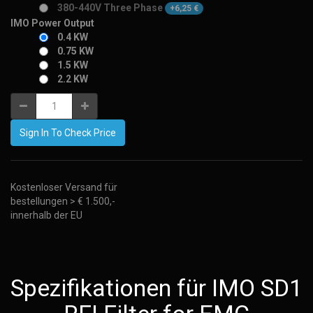
380-440V Three Phase
+
6,25
€
IMO Power Output
0.4 KW
0.75 KW
1.5 KW
2.2 KW
Sign In To Check Price
Kostenloser Versand für
bestellungen > € 1.500,-
innerhalb der EU
Spezifikationen für IMO SD1