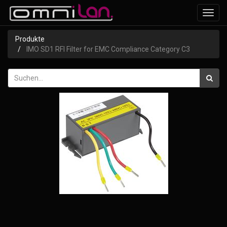
Navig
ein-/
Produkte
IMO SD1 RFI Filter for EMC Compliance Category C3