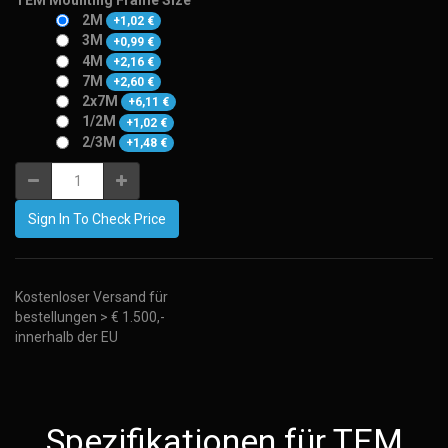
TEM Mounting Frame Size
2M
+
1,02
€
3M
+
0,99
€
4M
+
2,16
€
7M
+
2,60
€
2x7M
+
6,11
€
1/2M
+
1,02
€
2/3M
+
1,48
€
Sign In To Check Price
Kostenloser Versand für
bestellungen > € 1.500,-
innerhalb der EU
Spezifikationen für TEM