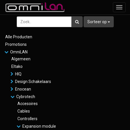
Toggl
navig
Sorteer op
Alle Producten
Promotions
OmniLAN
Algemeen
Eltako
HIQ
Design Schakelaars
Enocean
Cybrotech
Accesoires
Cables
Controllers
Expansion module