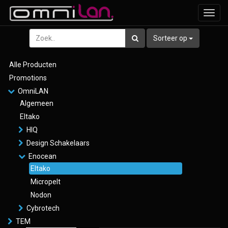
Toggl
navig
Sorteer op
Alle Producten
Promotions
OmniLAN
Algemeen
Eltako
HIQ
Design Schakelaars
Enocean
Eltako
Micropelt
Nodon
Cybrotech
TEM