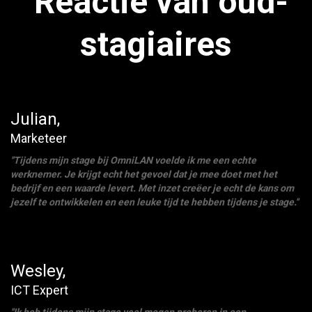
Reactie van oud-
stagiaires
Julian,
Marketeer
''Tijdens mijn stage bij OmniLAN voelde ik me een echte
werknemer. Je krijgt echt het gevoel dat je mee doet met het
bedrijf en een waarde levert. Met inzet creëer je echt de kans om
jezelf te ontwikkelen en een leuke tijd te hebben tijdens je stage.''
Wesley,
ICT Expert