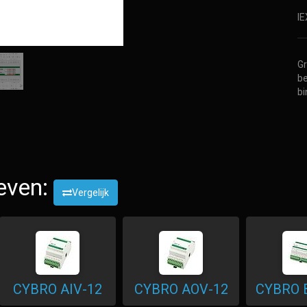
IE
Gr
be
bi
even:
Vergelijk
CYBRO AIV-12
CYBRO AOV-12
CYBRO 