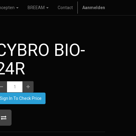
ncepten
BREEAM
Contact
Aanmelden
CYBRO BIO-
24R
Sign In To Check Price