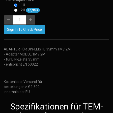
TEM Adapter Size
1U
2U
+
0,30
€
Sign In To Check Price
ADAPTER FÜR DIN-LEISTE 35mm 1M / 2M
- Adapter MODUL 1M / 2M
- für DIN-Leiste 35 mm
- entspricht EN 50022
Kostenloser Versand für
bestellungen > € 1.500,-
innerhalb der EU
Spezifikationen für TEM-