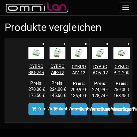
Navig
ein-/
Produkte vergleichen
x
x
x
x
x
CYBRO
CYBRO
CYBRO
CYBRO
CYBRO
BIO-24R
AIR-12
AIV-12
AOV-12
BIO-20R
Preis:
Preis:
Preis:
Preis:
Preis:
270,00
€
224,00
€
209,99
€
274,99
€
259,00
€
175,50
€
145,60
€
136,49
€
178,74
€
168,35
€
Zum Warenkorb hinzufügen
Zum Warenkorb hinzufügen
Zum Warenkorb hinzufügen
Zum Warenkorb hi
Zum Wa